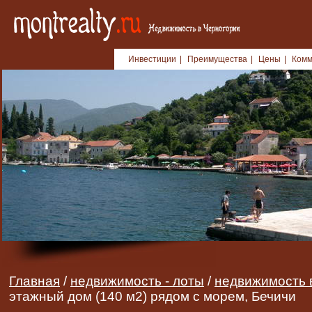
Инвестиции
|
Преимущества
|
Цены
|
Комм
Главная
/
недвижимость - лоты
/
недвижимость 
этажный дом (140 м2) рядом с морем, Бечичи